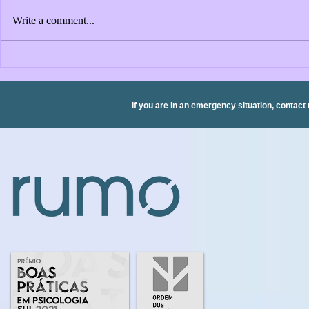
Write a comment...
Olympic Games (of mental
The Organiz
health?)
Back: The I
Principles 
in Organiza
If you are in an emergency situation, contact