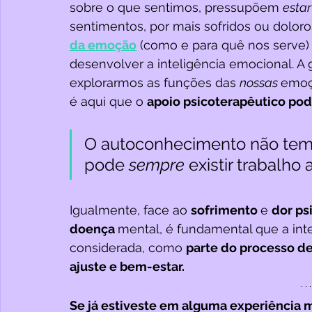
sobre o que sentimos, pressupõem 
estar
sentimentos, por mais sofridos ou doloro
da emoção
 (como e para quê nos serve)
desenvolver a inteligência emocional. A
explorarmos as funções das 
nossas 
emoç
é aqui que o 
apoio psicoterapêutico pode
O autoconhecimento não tem u
pode 
sempre 
existir trabalho a
Igualmente, face ao 
sofrimento 
e 
dor ps
doença 
mental, é fundamental que a int
considerada, como 
parte do processo d
ajuste e bem-estar. 
Se já estiveste em alguma experiência