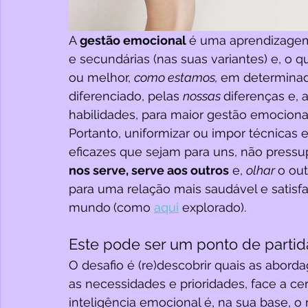
A 
gestão emocional 
é uma aprendizagem
e secundárias (nas suas variantes) e, o 
ou melhor, 
como estamos, 
em determinad
diferenciado, pelas 
nossas 
diferenças e, 
habilidades, para maior gestão emociona
Portanto, uniformizar ou impor técnicas 
eficazes que sejam para uns, não pressu
nos serve, serve aos outros
 e, 
olhar 
o out
para uma relação mais saudável e satisf
mundo
(como 
aqui
explorado).
Este pode ser um ponto de partid
O desafio é (re)descobrir quais as abord
as necessidades e prioridades, face a ce
inteligência emocional é, na sua base, 