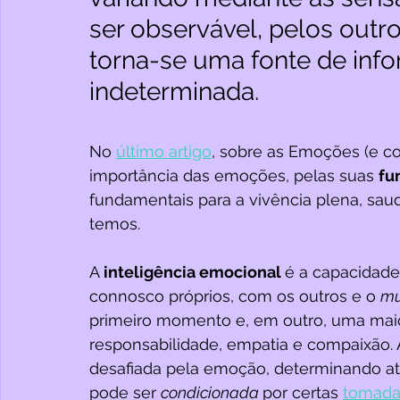
ser observável, pelos outro
torna-se uma fonte de info
indeterminada.
No 
último artigo
, sobre as Emoções (e co
importância das emoções, pelas suas 
fu
fundamentais para a vivência plena, saud
temos.  
A 
inteligência emocional 
é a capacidade 
connosco próprios, com os outros e o 
mu
primeiro momento e, em outro, uma mai
responsabilidade, empatia e compaixão. A
desafiada pela emoção, determinando at
pode ser 
condicionada 
por certas 
tomada