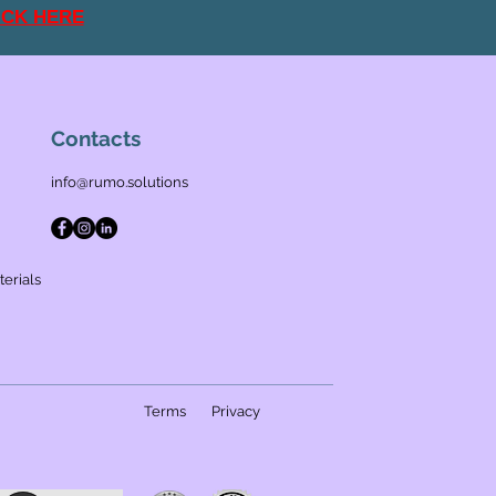
ICK HERE
Contacts
info@rumo.solutions
erials
Terms
Privacy