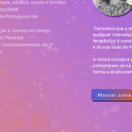
nças, adultos, casais e famílias
mocional
de Portuguesa de 
"Considero que a r
as e Jovens em perigo
qualquer intervençã
o Parental
terapêutico é cons
 Comportamentais de 3ª 
e da sua visão do 
)
A minha missão é a
conhecerem-se na r
forma a alcançarem
Marcar cons