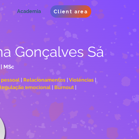
Academia
Client area
na Gonçalves Sá
 | MSc
pessoal 
| 
Relacionamentos 
| 
Violências 
| 
Regulação emocional 
| 
Burnout 
| 