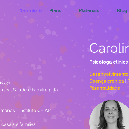
Roomie ✨
Plans
Materials
Blog
Caroli
Psicóloga clínica
Desenvolvimento 
Doença crónica 
| 
16331
Parentalidade
mica, Saúde e Família, pela 
anos - Instituto CRIAP
casais e famílias