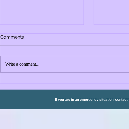
Comments
Write a comment...
Olympic Games (of mental
The Organiz
health?)
Back: The I
Principles 
in Organiza
If you are in an emergency situation, contact