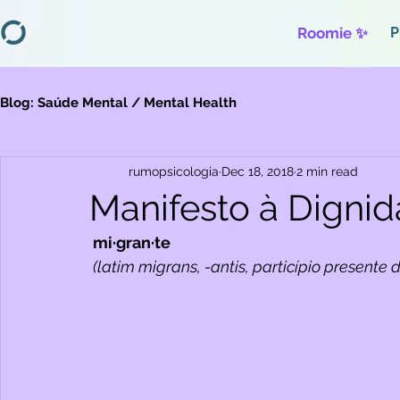
Roomie ✨
P
Blog: Saúde Mental / Mental Health
rumopsicologia
Dec 18, 2018
2 min read
Manifesto à Digni
 mi·gran·te 
 (latim migrans, -antis, particípio presente