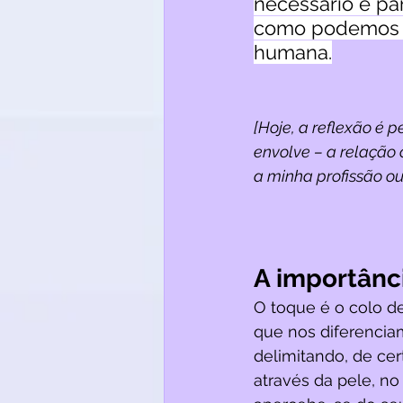
necessário e pa
como podemos ma
humana.
[Hoje, a reflexão é 
envolve – a relação 
a minha profissão ou
A importânci
O toque é o colo de
que nos diferenciam
delimitando, de cer
através da pele, no