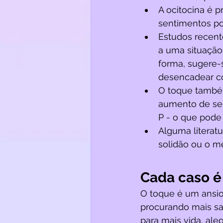
A ocitocina é p
sentimentos po
Estudos recent
a uma situação
forma, sugere-
desencadear c
O toque também
aumento de ser
P - o que pode 
Alguma literatu
solidão ou o m
Cada caso é
O toque é um ansiol
procurando mais sa
para mais vida, aleg