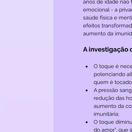
anos de idade não
emocional - a priva
saúde física e men
efeitos transformad
aumento da imunida
A investigação 
O toque é neces
potenciando al
quem é tocado;
A pressão sang
redução das hor
aumento da con
imunitária;
O toque diminui
do amor”, que 