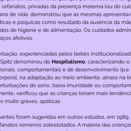
orfanatos, privadas da presença materna (ou do cuida
o ano de vida, demonstrou que as mesmas apresenta
icas e psíquicas como resultado da ausência da m
ados de higiene e de alimentação. Os cuidados admin
ços afetivos. 
urbação, experienciadas pelos bebés institucionalizad
, Spitz denominou de 
Hospitalismo
, caracterizando-o
onais, comportamentais e de desenvolvimento (p.e. 
rporal, na adaptação ao meio ambiente, atraso na l
perturbações do sono, baixa imunidade ou comportam
mente, verificou que as crianças teriam mais tendênci
 muito graves, apáticas. 
ntes foram sugeridas em outros estudos, em 1989, 
fanatos romenos sobrelotados. A maioria das criança