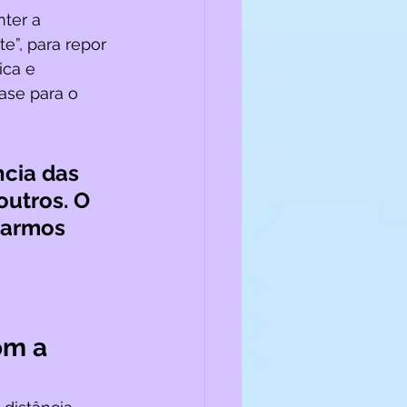
ter a 
e”, para repor 
ica e 
ase para o 
cia das 
outros. O 
carmos 
om a 