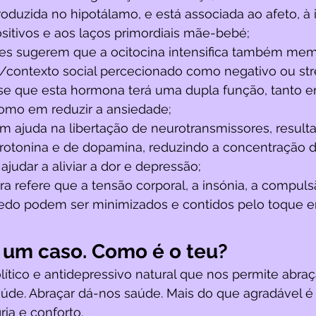
roduzida no hipotálamo, e está associada ao afeto, à
sitivos e aos laços primordiais mãe-bebé;
es sugerem que a ocitocina intensifica também memór
/contexto social percecionado como negativo ou str
se que esta hormona terá uma dupla função, tanto e
omo em reduzir a ansiedade;
 ajuda na libertação de neurotransmissores, resul
otonina e de dopamina, reduzindo a concentração d
ajudar a aliviar a dor e depressão;
ra refere que a tensão corporal, a insónia, a compulsã
edo podem ser minimizados e contidos pelo toque e
 um caso. Como é o teu?
ítico e antidepressivo natural que nos permite abraça
úde. Abraçar dá-nos saúde. Mais do que agradável é
ria e conforto.