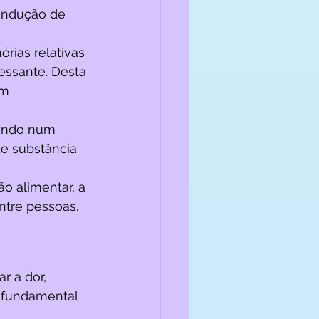
 indução de 
ias relativas 
essante. Desta 
m 
tando num 
e substância 
o alimentar, a 
ntre pessoas.
r a dor, 
 fundamental 