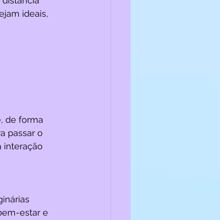
distância 
ejam ideais, 
e, de forma 
a passar o 
 interação 
inárias 
bem-estar e 