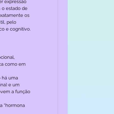
r expressão 
m o estado de 
exatamente os 
l, pelo 
o e cognitivo. 
cional, 
oca como em 
o há uma 
ina) e um 
ovem a função 
 a “hormona 