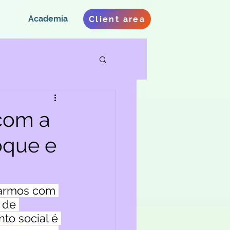
Academia
Client area
 com a
toque e
tarmos com 
 de 
to social é 