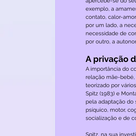
apercebe-se do seu 
exemplo, a amament
contato, calor-amor
por um lado, a nec
necessidade de cont
por outro, a autono
A privação 
A importância do c
relação mãe-bebé, 
teorizado por vários
Spitz (1983) e Mon
pela adaptação do 
psíquico, motor, c
socialização e de 
Spitz, na sua inve