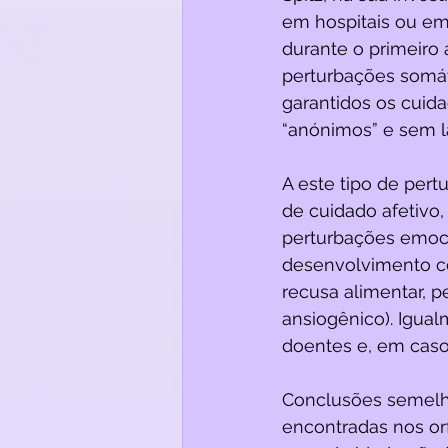
em hospitais ou em 
durante o primeir
perturbações somát
garantidos os cuid
“anónimos” e sem la
A este tipo de pert
de cuidado afetivo
perturbações emoci
desenvolvimento co
recusa alimentar, 
ansiogênico). Igual
doentes e, em casos
Conclusões semelha
encontradas nos or