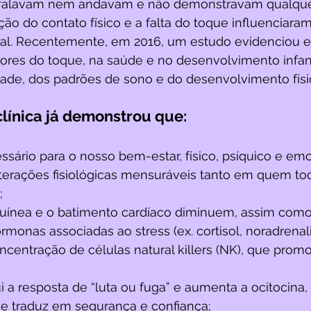
 falavam nem andavam e não demonstravam qualque
ção do contato físico e a falta do toque influenciara
tal. Recentemente, em 2016, um estudo evidenciou 
ores do toque, na saúde e no desenvolvimento infanti
de, dos padrões de sono e do desenvolvimento físic
clínica já demonstrou que:
sário para o nosso bem-estar, físico, psíquico e emo
terações fisiológicas mensuráveis tanto em quem t
 
uínea e o batimento cardíaco diminuem, assim com
monas associadas ao stress (ex. cortisol, noradrenal
centração de células natural killers (NK), que prom
 a resposta de “luta ou fuga” e aumenta a ocitocina,
se traduz em segurança e confiança;