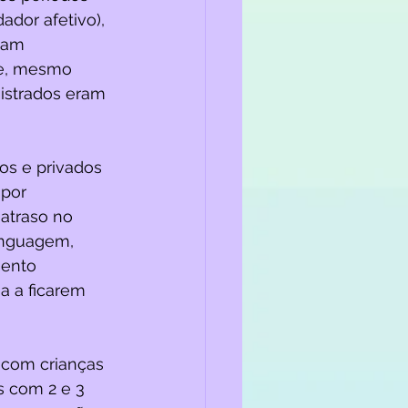
dor afetivo), 
vam 
ãe, mesmo 
istrados eram 
os e privados 
 por 
atraso no 
inguagem, 
ento 
a a ficarem 
com crianças 
s com 2 e 3 