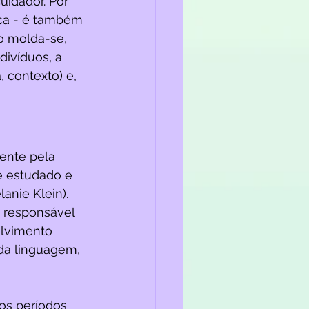
uidador. Por 
ca - é também 
o molda-se, 
ivíduos, a 
 contexto) e, 
ente pela 
e estudado e 
anie Klein).  
 responsável 
lvimento 
da linguagem, 
os períodos 