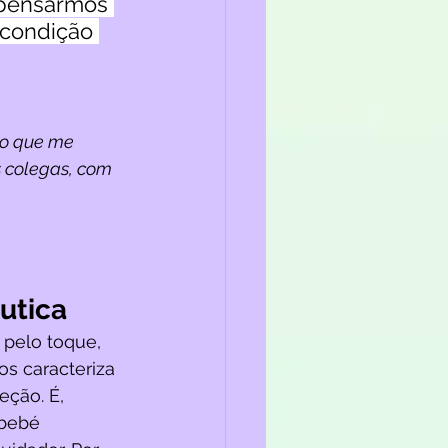
 pensarmos 
 condição 
 o que me 
s colegas, com 
utica 
 pelo toque, 
s caracteriza 
eção. É, 
 bebé 