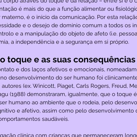
corpo através do toque e da relação – entre si e o c
ação é mais do que a função alimentar ou fisiológi
 materno, é o início da comunicação. Por esta relaçã
essidade e o desejo de domínio comum a todos os ind
rolo e a manipulação do objeto de afeto (i.e. pessoa,
mia, a independência e a segurança em si próprio. 
do toque e as suas consequências
ontato e dos laços afetivos e emocionais, nomeadam
no desenvolvimento do ser humano foi clinicament
 autores (ex. Winicott, Piaget, Carls Rogers, Freud, Mel
tagu (1988) demonstraram, igualmente, que o toque é
ser humano ao ambiente que o rodeia, pelo desenvo
ognitivo e afetivo, assim como pelo desenvolvimento 
comportamentos saudáveis. 
stigação clínica com crianças que permaneceram long