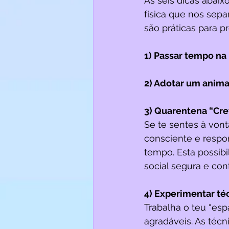
As seis dicas abai
física que nos sepa
são práticas para 
1) Passar tempo na
2) Adotar um anima
3) Quarentena “Cr
Se te sentes à vont
consciente e respo
tempo. Esta possibi
social segura e con
4) Experimentar té
Trabalha o teu “es
agradáveis. As téc