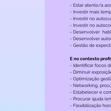
- Estar atento/a ao
- Investir mais te
- Investir no autocu
- Investir no auto
- Desenvolver  habi
- Desenvolver autoe
- Gestão de expecta
E no contexto profi
- Identificar focos 
- Diminuir exposiçã
- Optimização gestã
- Networking, procu
- Estabelecer e com
- Procurar ajuda (en
- Flexibilização hor