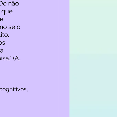
De não 
 que 
e 
mo se o 
to, 
os 
a 
a." (A., 
ognitivos, 