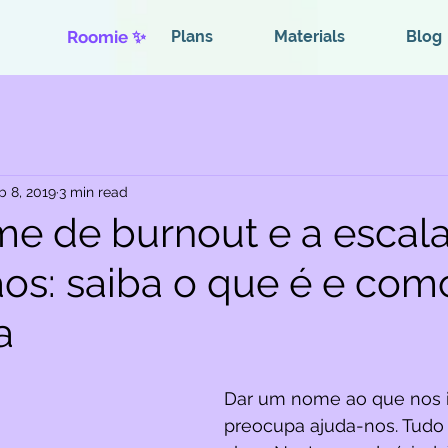
Roomie ✨
Plans
Materials
Blog
b 8, 2019
3 min read
me de burnout e a escal
aos: saiba o que é e com
a
Dar um nome ao que nos i
preocupa ajuda-nos. Tudo 