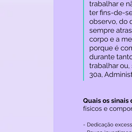
trabalhar e 
ter fins-de-s
observo, do 
sempre atras
corpo e a me
porque é com
durante tanto
trabalhar ou, 
30a, Administ
Quais os sinais 
físicos e compo
- Dedicação excessi