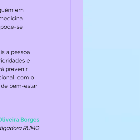
alguém em 
 medicina 
 
pode-se 
is a pessoa 
rioridades e 
á prevenir 
ional, com o 
 de bem-estar 
Oliveira Borges
estigadora RUMO