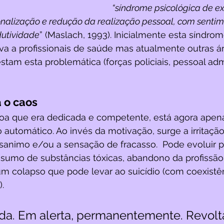
“síndrome psicológica de e
nalização e redução da realização pessoal, com sentime
dutividade
” (Maslach, 1993). Inicialmente esta síndrom
va a profissionais de saúde mas atualmente outras á
stam esta problemática (forças policiais, pessoal admi
 o caos
soa que era dedicada e competente, está agora apen
 automático. Ao invés da motivação, surge a irritação,
sanimo e/ou a sensação de fracasso.  Pode evoluir p
sumo de substâncias tóxicas, abandono da profissão,
a um colapso que pode levar ao suicídio (com coexistê
).
da. Em alerta, permanentemente. Revolt