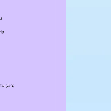
)
ia 
tuição;