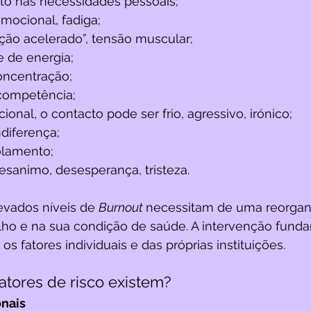
to nas necessidades pessoais;
emocional, fadiga;
ração acelerado”, tensão muscular;
e de energia;
oncentração;
competência;
ional, o contacto pode ser frio, agressivo, irónico;
diferença;
olamento;
esanimo, desesperança, tristeza.
vados níveis de 
Burnout 
necessitam de uma reorgan
lho e na sua condição de saúde. A intervenção funda
s fatores individuais e das próprias instituições. 
atores de risco existem?
onais