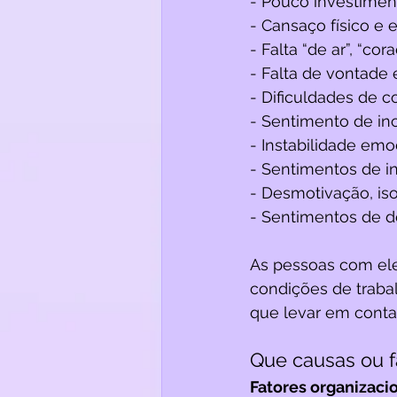
- Pouco investimen
- Cansaço físico e 
- Falta “de ar”, “co
- Falta de vontade 
- Dificuldades de c
- Sentimento de in
- Instabilidade emoc
- Sentimentos de in
- Desmotivação, is
- Sentimentos de d
As pessoas com ele
condições de traba
que levar em conta o
Que causas ou f
Fatores organizaci