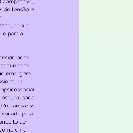
 competitivo, 
s de tensão e 
s 
ssoa, para a 
 e para a 
onsiderados 
nsequências 
 que emergem 
sional. O 
opsicossocial 
iosa, causada 
e/ou ao 
stress
ovocado pela 
conceito de 
o como uma 