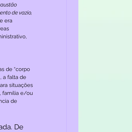
xaustão 
nto de vazio, 
e era 
reas 
nistrativo, 
as de “corpo 
 a falta de 
ara situações 
 família e/ou 
ncia de 
ada. De 