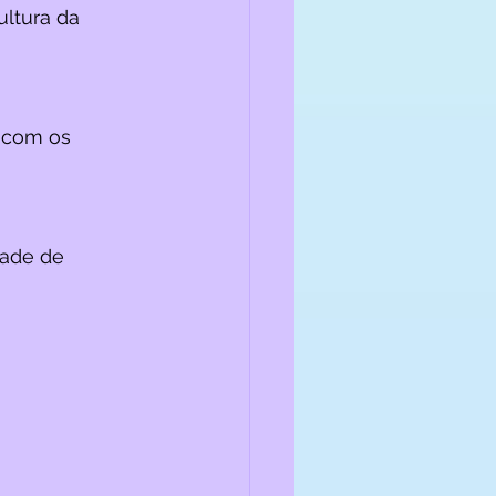
ltura da 
 com os 
dade de 