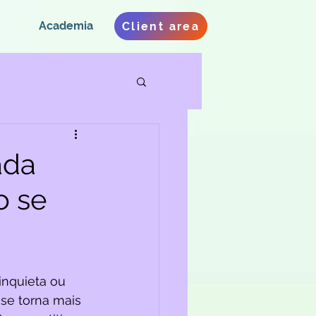
Academia
Client area
ada
o se
nquieta ou 
se torna mais 