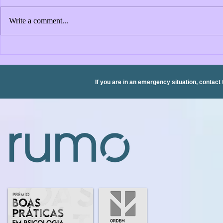
Write a comment...
Olympic Games (of mental
The Organiz
health?)
Back: The I
Principles 
in Organiza
If you are in an emergency situation, contact